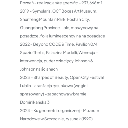
Poznań – realizacja
site specific
– 937,666 m³
2019 – Symularis, OCT Boxes Art Museum,
Shunfeng Mountain Park, Foshan City,
Guangdong Province – olej maszynowy na
posadzce, folia luminescencyjna na posadzce
2022 – Beyond CODE & Time, Pavilion 0/4,
Spazio Thetis, Palazzina Modelli, Wenecja –
interwencja, puder dziecięcy Johnson &
Johnson na ścianach
2023 – Sharpes of Beauty, Open City Festival
Lublin – aranżacja rysunkowa (węgiel
sprasowany) – zapachowa w bramie
Dominikańska 3
2024 – Ku geometrii organicznej – Muzeum
Narodowe w Szczecinie, rysunek (1990)