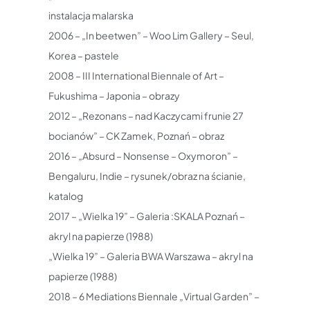
instalacja malarska
2006 – „In beetwen” – Woo Lim Gallery – Seul,
Korea – pastele
2008 – III International Biennale of Art –
Fukushima – Japonia – obrazy
2012 – „Rezonans – nad Kaczycami frunie 27
bocianów” – CK Zamek, Poznań – obraz
2016 – „Absurd – Nonsense – Oxymoron” –
Bengaluru, Indie – rysunek/obraz na ścianie,
katalog
2017 – „Wielka 19” – Galeria :SKALA Poznań –
akryl na papierze (1988)
„Wielka 19” – Galeria BWA Warszawa – akryl na
papierze (1988)
2018 – 6 Mediations Biennale „Virtual Garden” –